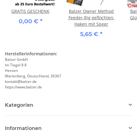
GRATIS GESCHENK
Balzer Owner Method
Bal
Feeder-Rig geflochten:
Glo
0,00 €
*
Haken mit Speer
5,65 €
*
Herstellerinformationen:
Balzer GmbH
Im Tiegel 8 8
Hessen
Wartenberg, Deutschland, 36367
kontakt@balzer.de
https://www.balzer.de
Kategorien
Informationen