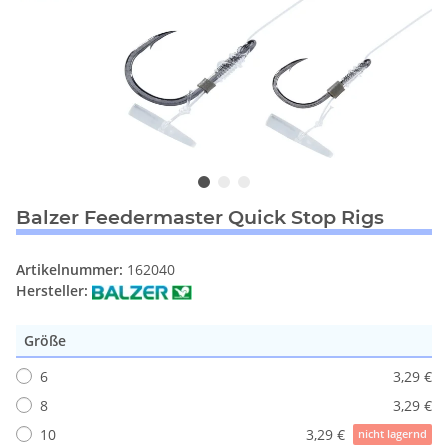
Balzer Feedermaster Quick Stop Rigs
Artikelnummer:
162040
Hersteller:
Größe
6
3,29 €
8
3,29 €
10
3,29 €
nicht lagernd