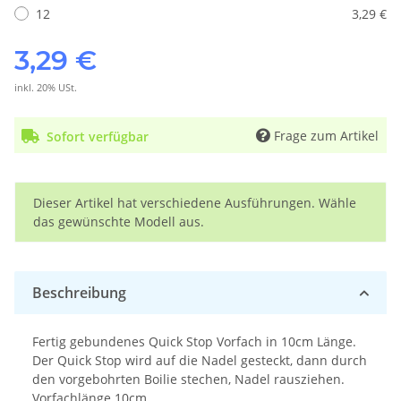
12
3,29 €
3,29 €
inkl. 20% USt.
Frage zum Artikel
Sofort verfügbar
x
Dieser Artikel hat verschiedene Ausführungen. Wähle
das gewünschte Modell aus.
Beschreibung
Fertig gebundenes Quick Stop Vorfach in 10cm Länge.
Der Quick Stop wird auf die Nadel gesteckt, dann durch
den vorgebohrten Boilie stechen, Nadel rausziehen.
Vorfachlänge 10cm