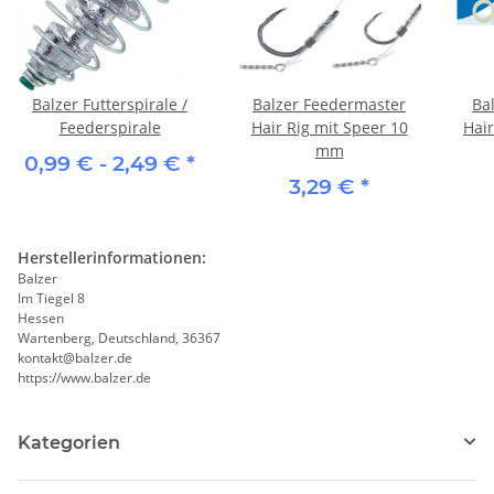
Balzer Futterspirale /
Balzer Feedermaster
Ba
Feederspirale
Hair Rig mit Speer 10
Hair
mm
0,99 € -
2,49 €
*
3,29 €
*
Herstellerinformationen:
Balzer
Im Tiegel 8
Hessen
Wartenberg, Deutschland, 36367
kontakt@balzer.de
https://www.balzer.de
Kategorien