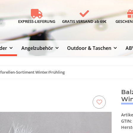
EXPRESS-LIEFERUNG
GRATIS VERSAND ab 69€
GESCHENK
der
Angelzubehör
Outdoor & Taschen
AB
erforellen-Sortiment Winter/Frühling
Bal
Win
Artik
GTIN:
Herste