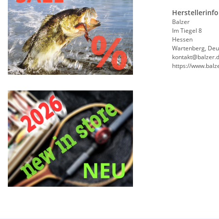
Herstellerinf
Balzer
Im Tiegel 8
Hessen
Wartenberg, Deu
kontakt@balzer.
https://www.balz