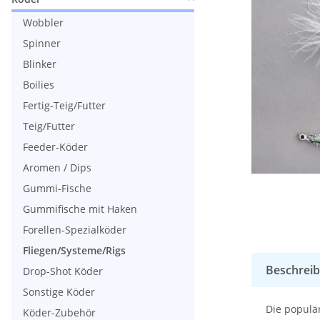
Wobbler
Spinner
Blinker
Boilies
Fertig-Teig/Futter
Teig/Futter
Feeder-Köder
Aromen / Dips
Gummi-Fische
Gummifische mit Haken
Forellen-Spezialköder
Fliegen/Systeme/Rigs
Beschrei
Drop-Shot Köder
Sonstige Köder
Die populä
Köder-Zubehör