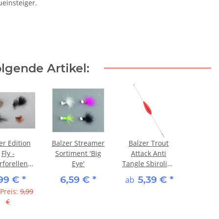
ueinsteiger.
lgende Artikel:
er Edition
Balzer Streamer
Balzer Trout
Fly -
Sortiment 'Big
Attack Anti
forellen-
Eye'
Tangle Sbirolino
rtiment
- rot
,99 €
*
6,59 €
*
5,39 €
*
ab
er/Herbst
schwimmend
 Preis:
9,99
€