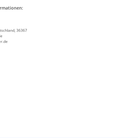
ormationen:
tschland, 36367
de
er.de