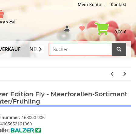
Mein Konto
Kontakt
 ab 25€
0,00 €
VERKAUF
NEU
Versand-Info
zer Edition Fly - Meerforellen-Sortiment
ter/Frühling
elnummer:
168000 006
4005652161969
ller: