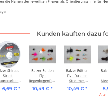
hen die Namen der jeweiligen Fliegen als Orientierungshilfe für Ne
iegen
Kunden kauften dazu fo
lzer Shirasu
Balzer Edition
Balzer Edition
Balz
Street
Fly -
Fly - Forellen
luorocarbon
Regenbogenforellen-
Streamer-
Meer
25m
Sortiment
Sortiment
So
6,69 €
*
10,49 €
*
10,49 €
*
5
b
Somm
Alter