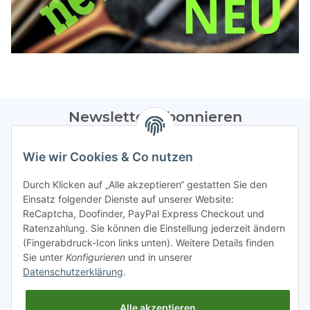
Newsletter Abonnieren
Bitte sendet mir entsprechend eurer
Datenschutzerklärung
Wie wir Cookies & Co nutzen
regelmäßig Infos zu euren Aktionen per E-Mail zu.
Durch Klicken auf „Alle akzeptieren“ gestatten Sie den
Abonnieren
Einsatz folgender Dienste auf unserer Website:
ReCaptcha, Doofinder, PayPal Express Checkout und
Spamschutz aktiv
Ratenzahlung. Sie können die Einstellung jederzeit ändern
(Fingerabdruck-Icon links unten). Weitere Details finden
Sie unter
Konfigurieren
und in unserer
Gesetzliche Informationen
Datenschutzerklärung
.
Alle akzeptieren