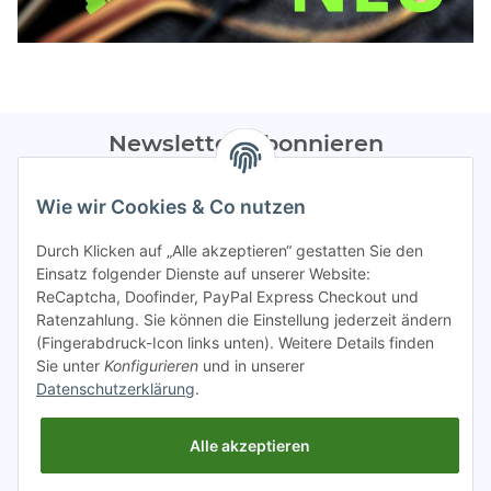
Newsletter Abonnieren
Bitte sendet mir entsprechend eurer
Datenschutzerklärung
Wie wir Cookies & Co nutzen
regelmäßig Infos zu euren Aktionen per E-Mail zu.
Durch Klicken auf „Alle akzeptieren“ gestatten Sie den
Abonnieren
Einsatz folgender Dienste auf unserer Website:
ReCaptcha, Doofinder, PayPal Express Checkout und
Spamschutz aktiv
Ratenzahlung. Sie können die Einstellung jederzeit ändern
(Fingerabdruck-Icon links unten). Weitere Details finden
Sie unter
Konfigurieren
und in unserer
Gesetzliche Informationen
Datenschutzerklärung
.
Alle akzeptieren
INFO