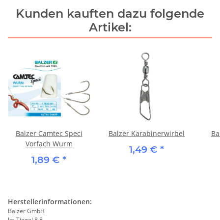
Kunden kauften dazu folgende
Artikel:
Balzer Camtec Speci
Balzer Karabinerwirbel
Ba
Vorfach Wurm
1,49 €
*
1,89 €
*
Herstellerinformationen:
Balzer GmbH
Im Tiegel 8 8