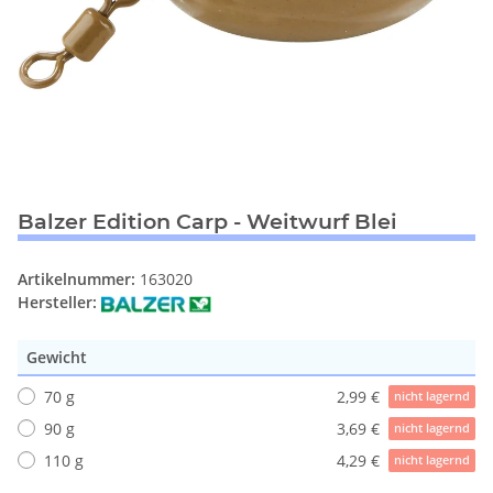
Balzer Edition Carp - Weitwurf Blei
Artikelnummer:
163020
Hersteller:
Gewicht
70 g
2,99 €
nicht lagernd
90 g
3,69 €
nicht lagernd
110 g
4,29 €
nicht lagernd