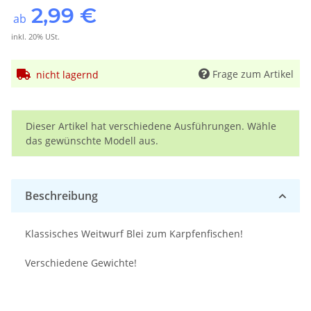
2,99 €
ab
inkl. 20% USt.
Frage zum Artikel
nicht lagernd
x
Dieser Artikel hat verschiedene Ausführungen. Wähle
das gewünschte Modell aus.
Beschreibung
Klassisches Weitwurf Blei zum Karpfenfischen!
Verschiedene Gewichte!