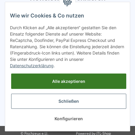
Bitte sendet mir entsprechend eurer
Datenschutzerklärung
Wie wir Cookies & Co nutzen
regelmäßig Infos zu euren Aktionen per E-Mail zu.
Durch Klicken auf „Alle akzeptieren“ gestatten Sie den
Abonnieren
Einsatz folgender Dienste auf unserer Website:
ReCaptcha, Doofinder, PayPal Express Checkout und
Spamschutz aktiv
Ratenzahlung. Sie können die Einstellung jederzeit ändern
(Fingerabdruck-Icon links unten). Weitere Details finden
Sie unter
Konfigurieren
und in unserer
Gesetzliche Informationen
Datenschutzerklärung
.
Alle akzeptieren
INFO
Schließen
* Alle Preise inkl. gesetzlicher USt.
Konfigurieren
© Fischzeux e.U.
Powered by
JTL-Shop