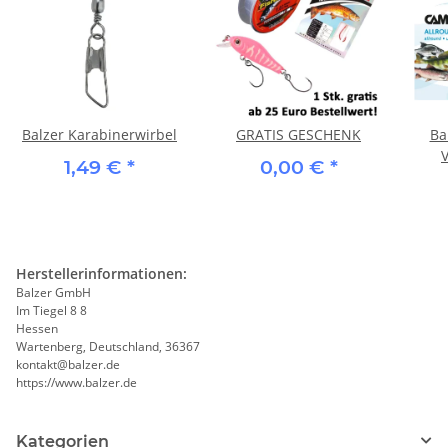
Balzer Karabinerwirbel
GRATIS GESCHENK
Ba
1,49 €
*
0,00 €
*
Herstellerinformationen:
Balzer GmbH
Im Tiegel 8 8
Hessen
Wartenberg, Deutschland, 36367
kontakt@balzer.de
https://www.balzer.de
Kategorien