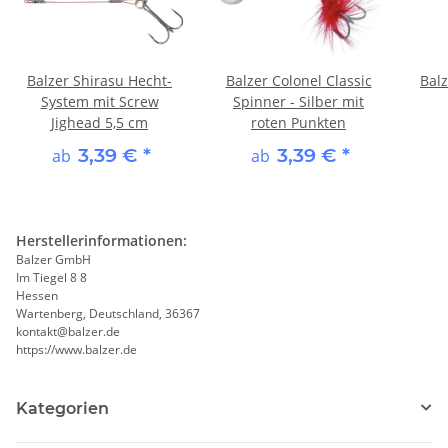
Balzer Shirasu Hecht-
Balzer Colonel Classic
Bal
System mit Screw
Spinner - Silber mit
Jighead 5,5 cm
roten Punkten
3,39 €
*
3,39 €
*
ab
ab
Herstellerinformationen:
Balzer GmbH
Im Tiegel 8 8
Hessen
Wartenberg, Deutschland, 36367
kontakt@balzer.de
https://www.balzer.de
Kategorien