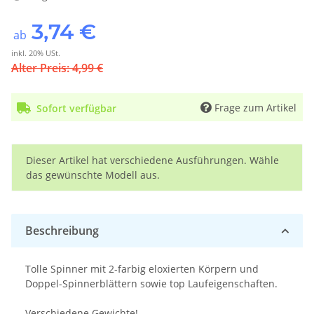
3,74 €
ab
inkl. 20% USt.
Alter Preis: 4,99 €
Frage zum Artikel
Sofort verfügbar
x
Dieser Artikel hat verschiedene Ausführungen. Wähle
das gewünschte Modell aus.
Beschreibung
Tolle Spinner mit 2-farbig eloxierten Körpern und
Doppel-Spinnerblättern sowie top Laufeigenschaften.
Verschiedene Gewichte!