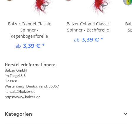
Balzer Colonel Classic
Balzer Colonel Classic
Bal
Spinner -
Spinner - Bachforelle
Sp
Regenbogenforelle
3,39 €
*
ab
3,39 €
*
ab
Herstellerinformationen:
Balzer GmbH
Im Tiegel 8 8
Hessen
Wartenberg, Deutschland, 36367
kontakt@balzer.de
https://www.balzer.de
Kategorien