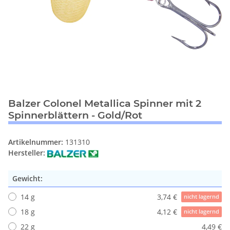
Balzer Colonel Metallica Spinner mit 2
Spinnerblättern - Gold/Rot
Artikelnummer:
131310
Hersteller:
Gewicht:
14 g
3,74 €
nicht lagernd
18 g
4,12 €
nicht lagernd
22 g
4,49 €