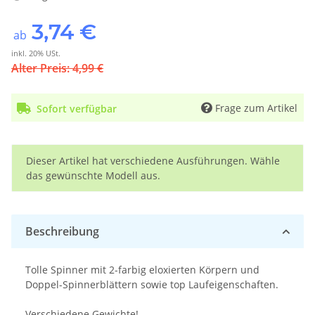
3,74 €
ab
inkl. 20% USt.
Alter Preis: 4,99 €
Frage zum Artikel
Sofort verfügbar
x
Dieser Artikel hat verschiedene Ausführungen. Wähle
das gewünschte Modell aus.
Beschreibung
Tolle Spinner mit 2-farbig eloxierten Körpern und
Doppel-Spinnerblättern sowie top Laufeigenschaften.
Verschiedene Gewichte!