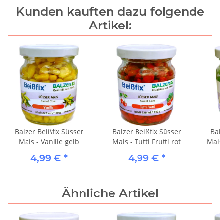
Kunden kauften dazu folgende
Artikel:
Balzer Beißfix Süsser
Balzer Beißfix Süsser
Bal
Mais - Vanille gelb
Mais - Tutti Frutti rot
Mai
4,99 €
*
4,99 €
*
Ähnliche Artikel