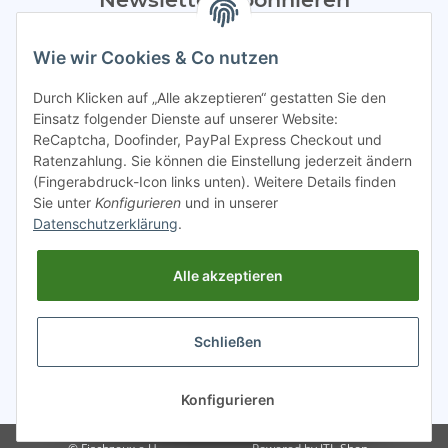
Bitte sendet mir entsprechend eurer
Datenschutzerklärung
Wie wir Cookies & Co nutzen
regelmäßig Infos zu euren Aktionen per E-Mail zu.
Durch Klicken auf „Alle akzeptieren“ gestatten Sie den
Abonnieren
Einsatz folgender Dienste auf unserer Website:
ReCaptcha, Doofinder, PayPal Express Checkout und
Spamschutz aktiv
Ratenzahlung. Sie können die Einstellung jederzeit ändern
(Fingerabdruck-Icon links unten). Weitere Details finden
Sie unter
Konfigurieren
und in unserer
Gesetzliche Informationen
Datenschutzerklärung
.
Alle akzeptieren
INFO
Schließen
* Alle Preise inkl. gesetzlicher USt.
Konfigurieren