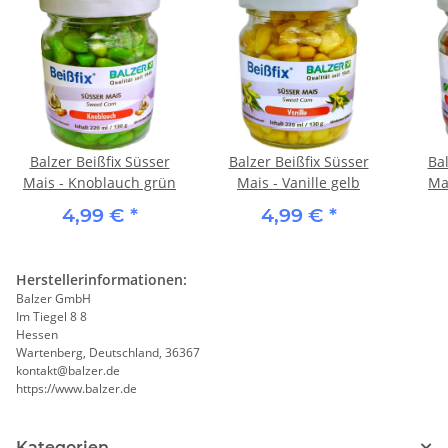
Balzer Beißfix Süsser
Balzer Beißfix Süsser
Bal
Mais - Knoblauch grün
Mais - Vanille gelb
Mai
4,99 €
*
4,99 €
*
Herstellerinformationen:
Balzer GmbH
Im Tiegel 8 8
Hessen
Wartenberg, Deutschland, 36367
kontakt@balzer.de
https://www.balzer.de
Kategorien