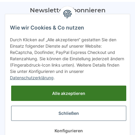
Newsletter Abonnieren
Bitte sendet mir entsprechend eurer
Datenschutzerklärung
Wie wir Cookies & Co nutzen
regelmäßig Infos zu euren Aktionen per E-Mail zu.
Durch Klicken auf „Alle akzeptieren“ gestatten Sie den
Abonnieren
Einsatz folgender Dienste auf unserer Website:
ReCaptcha, Doofinder, PayPal Express Checkout und
Spamschutz aktiv
Ratenzahlung. Sie können die Einstellung jederzeit ändern
(Fingerabdruck-Icon links unten). Weitere Details finden
Sie unter
Konfigurieren
und in unserer
Gesetzliche Informationen
Datenschutzerklärung
.
Alle akzeptieren
INFO
Schließen
* Alle Preise inkl. gesetzlicher USt.
Konfigurieren