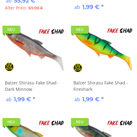
55,92 €
*
ab
1,99 €
*
ab
Alter Preis:
69,90 €
NEU
NEU
Balzer Shirasu Fake Shad -
Balzer Shirasu Fake Shad -
Dark Minnow
Fireshark
1,99 €
*
1,99 €
*
ab
ab
NEU
NEU