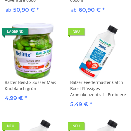
Adventure 6000
6000 II
50,90 €
*
60,90 €
*
ab
ab
LAGERND
NEU
Balzer Beißfix Süsser Mais -
Balzer Feedermaster Catch
Knoblauch grün
Boost Flüssiges
Aromakonzentrat - Erdbeere
4,99 €
*
5,49 €
*
NEU
NEU