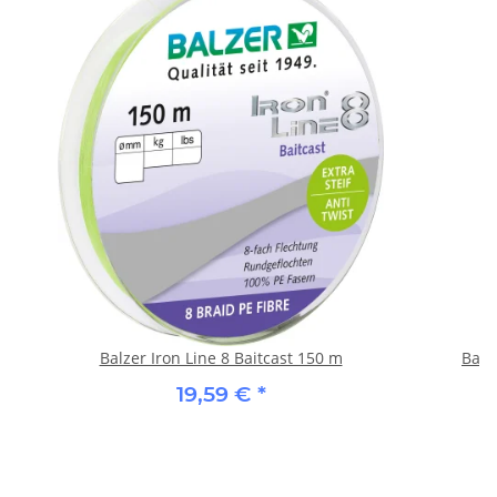
Balzer Iron Line 8 Baitcast 150 m
Balz
(
19,59 €
*