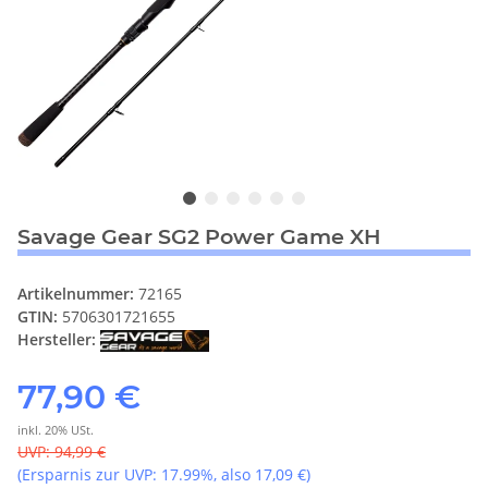
Savage Gear SG2 Power Game XH
Artikelnummer:
72165
GTIN:
5706301721655
Hersteller:
77,90 €
inkl. 20% USt.
UVP
:
94,99 €
(Ersparnis zur UVP:
17.99%
, also
17,09 €
)