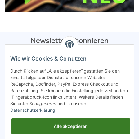
Newsletter Abonnieren
Bitte sendet mir entsprechend eurer
Datenschutzerklärung
Wie wir Cookies & Co nutzen
regelmäßig Infos zu euren Aktionen per E-Mail zu.
Durch Klicken auf „Alle akzeptieren“ gestatten Sie den
Abonnieren
Einsatz folgender Dienste auf unserer Website:
ReCaptcha, Doofinder, PayPal Express Checkout und
Spamschutz aktiv
Ratenzahlung. Sie können die Einstellung jederzeit ändern
(Fingerabdruck-Icon links unten). Weitere Details finden
Sie unter
Konfigurieren
und in unserer
Gesetzliche Informationen
Datenschutzerklärung
.
Alle akzeptieren
INFO