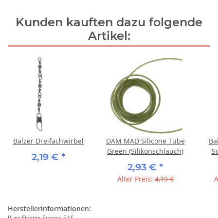
Kunden kauften dazu folgende
Artikel:
Balzer Dreifachwirbel
DAM MAD Silicone Tube
Ba
Green (Silikonschlauch)
S
2,19 €
*
2,93 €
*
Alter Preis:
4,19 €
A
Herstellerinformationen:
Pure Fishing Europe SAS