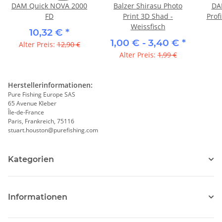
DAM Quick NOVA 2000
Balzer Shirasu Photo
DA
FD
Print 3D Shad -
Prof
Weissfisch
10,32 €
*
1,00 € -
3,40 €
*
Alter Preis:
12,90 €
Alter Preis:
1,99 €
Herstellerinformationen:
Pure Fishing Europe SAS
65 Avenue Kleber
Île-de-France
Paris, Frankreich, 75116
stuart.houston@purefishing.com
Kategorien
Informationen