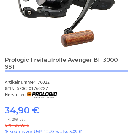
Prologic Freilaufrolle Avenger BF 3000
SST
Artikelnummer:
76022
GTIN:
5706301760227
Hersteller:
34,90 €
inkl. 20% USt.
UVP
:
39,99 €
(Ersparnis zur UVP:
12.73%
, also
5,09 €
)