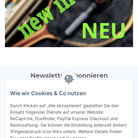
Newsletter Abonnieren
Bitte sendet mir entsprechend eurer
Datenschutzerklärung
Wie wir Cookies & Co nutzen
regelmäßig Infos zu euren Aktionen per E-Mail zu.
Durch Klicken auf „Alle akzeptieren“ gestatten Sie den
Abonnieren
Einsatz folgender Dienste auf unserer Website:
ReCaptcha, Doofinder, PayPal Express Checkout und
Spamschutz aktiv
Ratenzahlung. Sie können die Einstellung jederzeit ändern
(Fingerabdruck-Icon links unten). Weitere Details finden
Sie unter
Konfigurieren
und in unserer