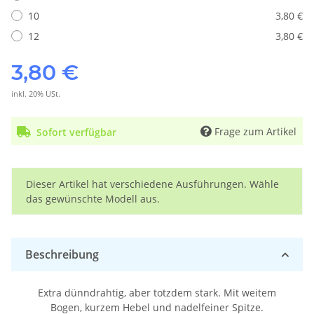
10
3,80 €
12
3,80 €
3,80 €
inkl. 20% USt.
Frage zum Artikel
Sofort verfügbar
x
Dieser Artikel hat verschiedene Ausführungen. Wähle
das gewünschte Modell aus.
Beschreibung
Extra dünndrahtig, aber totzdem stark. Mit weitem
Bogen, kurzem Hebel und nadelfeiner Spitze.