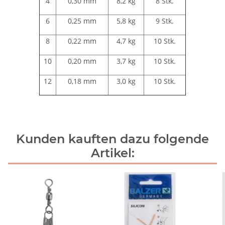
4
0,30 mm
8,2 kg
8 Stk.
6
0,25 mm
5,8 kg
9 Stk.
8
0,22 mm
4,7 kg
10 Stk.
10
0,20 mm
3,7 kg
10 Stk.
12
0,18 mm
3,0 kg
10 Stk.
Kunden kauften dazu folgende
Artikel: