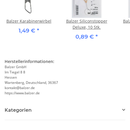
Balzer Karabinerwirbel
Balzer Siliconstopper
Bal
Deluxe, 10 Stk.
1,49 €
*
0,89 €
*
Herstellerinformationen:
Balzer GmbH
Im Tiegel 8 8
Hessen
Wartenberg, Deutschland, 36367
kontakt@balzer.de
https://www.balzer.de
Kategorien