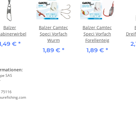
Balzer
Balzer Camtec
Balzer Camtec
abinerwirbel
Speci Vorfach
Speci Vorfach
Drei
Wurm
Forellenteig
1,49 €
*
2
1,89 €
*
1,89 €
*
ormationen:
ope SAS
r
, 75116
purefishing.com