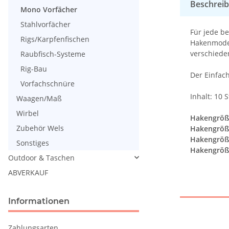
Beschrei
Mono Vorfächer
Stahlvorfächer
Für jede b
Rigs/Karpfenfischen
Hakenmodel
verschiede
Raubfisch-Systeme
Rig-Bau
Der Einfach
Vorfachschnüre
Inhalt: 10 S
Waagen/Maß
Wirbel
Hakengröß
Zubehör Wels
Hakengröß
Hakengröß
Sonstiges
Hakengröß
Outdoor & Taschen
ABVERKAUF
Informationen
Zahlungsarten