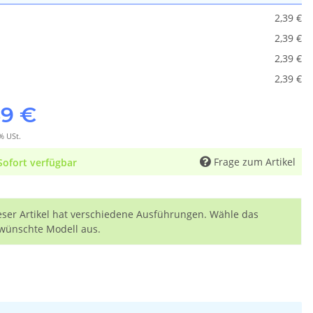
2,39 €
2,39 €
2,39 €
2,39 €
39 €
% USt.
Frage zum Artikel
Sofort verfügbar
eser Artikel hat verschiedene Ausführungen. Wähle das
wünschte Modell aus.