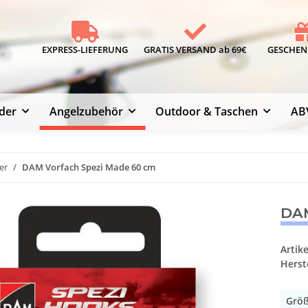
EXPRESS-LIEFERUNG
GRATIS VERSAND ab 69€
GESCHENK
der
Angelzubehör
Outdoor & Taschen
AB
er
DAM Vorfach Spezi Made 60 cm
DAM
Artik
Herste
Grö