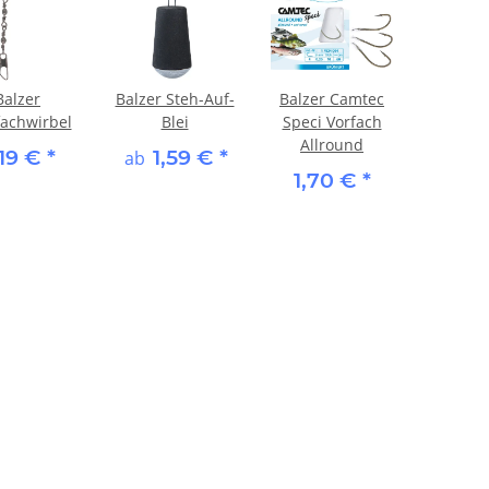
Balzer
Balzer Steh-Auf-
Balzer Camtec
fachwirbel
Blei
Speci Vorfach
Allround
,19 €
*
1,59 €
*
ab
1,70 €
*