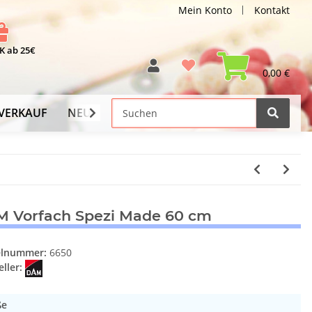
Mein Konto
Kontakt
 ab 25€
0,00 €
VERKAUF
NEU
Versand-Info
 Vorfach Spezi Made 60 cm
elnummer:
6650
ller:
ße