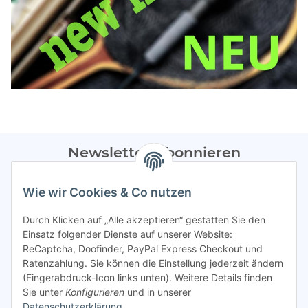
Newsletter Abonnieren
Bitte sendet mir entsprechend eurer
Datenschutzerklärung
Wie wir Cookies & Co nutzen
regelmäßig Infos zu euren Aktionen per E-Mail zu.
Durch Klicken auf „Alle akzeptieren“ gestatten Sie den
Abonnieren
Einsatz folgender Dienste auf unserer Website:
ReCaptcha, Doofinder, PayPal Express Checkout und
Spamschutz aktiv
Ratenzahlung. Sie können die Einstellung jederzeit ändern
(Fingerabdruck-Icon links unten). Weitere Details finden
Sie unter
Konfigurieren
und in unserer
Gesetzliche Informationen
Datenschutzerklärung
.