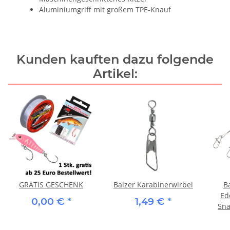
Aluminiumgriff mit großem TPE-Knauf
Kunden kauften dazu folgende
Artikel:
GRATIS GESCHENK
Balzer Karabinerwirbel
B
Ed
0,00 €
*
1,49 €
*
Sna