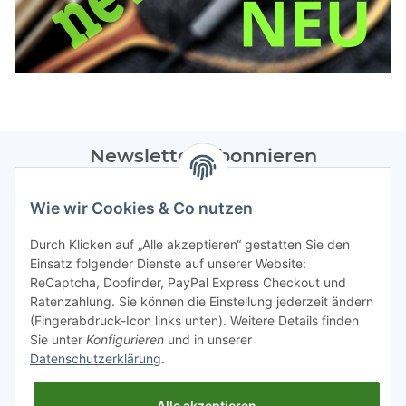
Newsletter Abonnieren
Bitte sendet mir entsprechend eurer
Datenschutzerklärung
Wie wir Cookies & Co nutzen
regelmäßig Infos zu euren Aktionen per E-Mail zu.
Durch Klicken auf „Alle akzeptieren“ gestatten Sie den
Abonnieren
Einsatz folgender Dienste auf unserer Website:
ReCaptcha, Doofinder, PayPal Express Checkout und
Spamschutz aktiv
Ratenzahlung. Sie können die Einstellung jederzeit ändern
(Fingerabdruck-Icon links unten). Weitere Details finden
Sie unter
Konfigurieren
und in unserer
Gesetzliche Informationen
Datenschutzerklärung
.
Alle akzeptieren