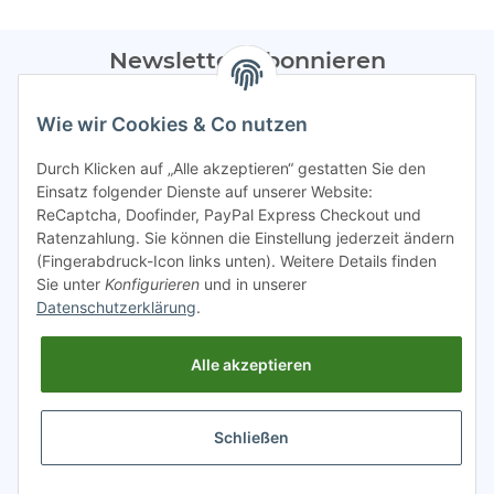
Newsletter Abonnieren
Bitte sendet mir entsprechend eurer
Datenschutzerklärung
Wie wir Cookies & Co nutzen
regelmäßig Infos zu euren Aktionen per E-Mail zu.
Durch Klicken auf „Alle akzeptieren“ gestatten Sie den
Abonnieren
Einsatz folgender Dienste auf unserer Website:
ReCaptcha, Doofinder, PayPal Express Checkout und
Spamschutz aktiv
Ratenzahlung. Sie können die Einstellung jederzeit ändern
(Fingerabdruck-Icon links unten). Weitere Details finden
Sie unter
Konfigurieren
und in unserer
Gesetzliche Informationen
Datenschutzerklärung
.
Alle akzeptieren
INFO
Schließen