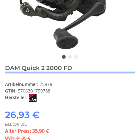
DAM Quick 2 2000 FD
Artikelnummer:
75978
GTIN:
5706301759788
Hersteller:
26,93 €
inkl. 20% USt.
Alter Preis: 35,90 €
UVP
:
44,99 €