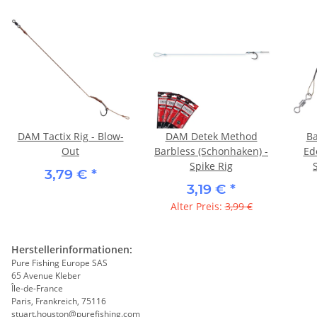
DAM Tactix Rig - Blow-
DAM Detek Method
Ba
Out
Barbless (Schonhaken) -
Ed
Spike Rig
3,79 €
*
3,19 €
*
Alter Preis:
3,99 €
Herstellerinformationen:
Pure Fishing Europe SAS
65 Avenue Kleber
Île-de-France
Paris, Frankreich, 75116
stuart.houston@purefishing.com