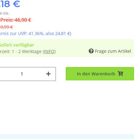
,18 €
% USt.
 Preis: 46,90 €
59,99 €
arnis zur UVP:
41.36%
, also
24,81 €
)
Sofort verfügbar
Frage zum Artikel
rzeit:
1 - 2 Werktage
(INFO)
In den Warenkorb