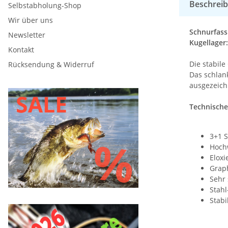
Beschrei
Selbstabholung-Shop
Wir über uns
Schnurfas
Newsletter
Kugellager:
Kontakt
Die stabile
Rücksendung & Widerruf
Das schlan
ausgezeichn
Technische 
3+1 S
Hoch
Eloxi
Grap
Sehr
Stah
Stabi