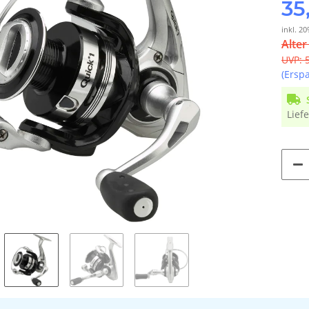
35
inkl. 20
Alter
UVP
:
(Ersp
Liefe