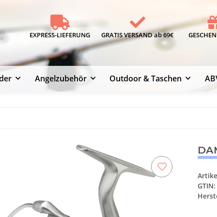
EXPRESS-LIEFERUNG
GRATIS VERSAND ab 69€
GESCHENK
der
Angelzubehör
Outdoor & Taschen
AB
DAM
Artik
GTIN:
Herste