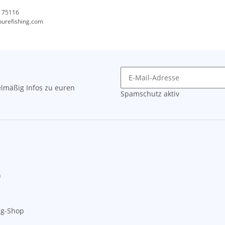
, 75116
purefishing.com
lmäßig Infos zu euren
Spamschutz aktiv
n
ng-Shop