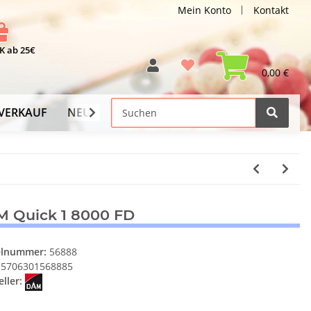
Mein Konto
Kontakt
 ab 25€
0,00 €
VERKAUF
NEU
Versand-Info
 Quick 1 8000 FD
elnummer:
56888
5706301568885
ller: