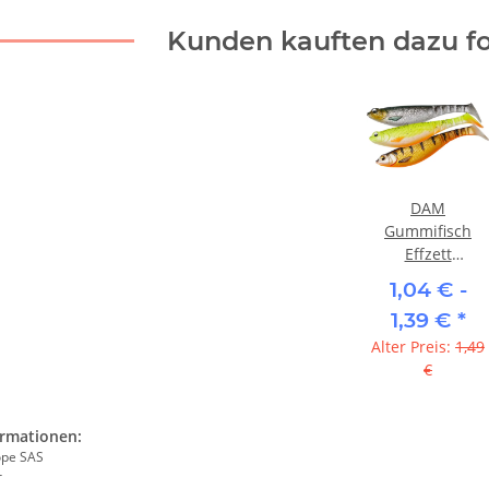
Kunden kauften dazu fo
DAM
Gummifisch
Effzett
"Shadster Power
1,04 € -
Tail" - Silver
1,39 €
*
Shiner UV
Alter Preis:
1,49
€
ormationen:
ope SAS
r