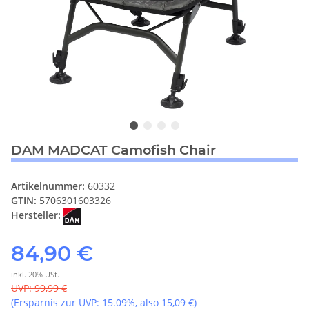
DAM MADCAT Camofish Chair
Artikelnummer:
60332
GTIN:
5706301603326
Hersteller:
84,90 €
inkl. 20% USt.
UVP
:
99,99 €
(Ersparnis zur UVP:
15.09%
, also
15,09 €
)