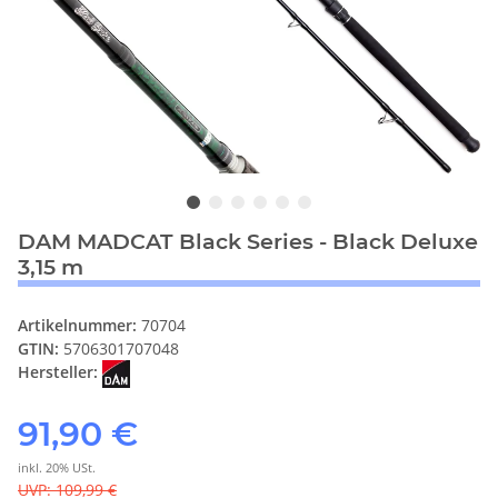
DAM MADCAT Black Series - Black Deluxe
3,15 m
Artikelnummer:
70704
GTIN:
5706301707048
Hersteller:
91,90 €
inkl. 20% USt.
UVP
:
109,99 €