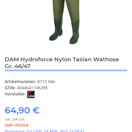
DAM Hydroforce Nylon Taslan Wathose
Gr. 46/47
Artikelnummer:
8713 046
GTIN:
4044641108288
Hersteller:
64,90 €
inkl. 20% USt.
UVP
:
79,99 €
(Ersparnis zur UVP:
18.86%
, also
15,09 €
)