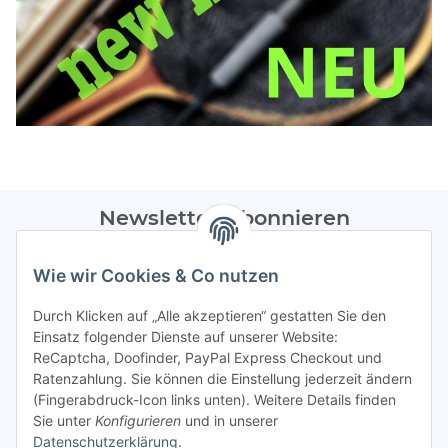
Newsletter Abonnieren
Bitte sendet mir entsprechend eurer
Datenschutzerklärung
Wie wir Cookies & Co nutzen
regelmäßig Infos zu euren Aktionen per E-Mail zu.
Durch Klicken auf „Alle akzeptieren“ gestatten Sie den
Abonnieren
Einsatz folgender Dienste auf unserer Website:
ReCaptcha, Doofinder, PayPal Express Checkout und
Spamschutz aktiv
Ratenzahlung. Sie können die Einstellung jederzeit ändern
(Fingerabdruck-Icon links unten). Weitere Details finden
Sie unter
Konfigurieren
und in unserer
Gesetzliche Informationen
Datenschutzerklärung
.