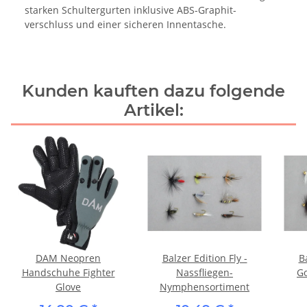
starken Schultergurten inklusive ABS-Graphit-
verschluss und einer sicheren Innentasche.
Kunden kauften dazu folgende
Artikel:
DAM Neopren
Balzer Edition Fly -
Ba
Handschuhe Fighter
Nassfliegen-
G
Glove
Nymphensortiment