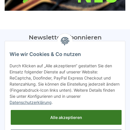
Newsletter Abonnieren
Bitte sendet mir entsprechend eurer
Datenschutzerklärung
Wie wir Cookies & Co nutzen
regelmäßig Infos zu euren Aktionen per E-Mail zu.
Durch Klicken auf „Alle akzeptieren“ gestatten Sie den
Abonnieren
Einsatz folgender Dienste auf unserer Website:
ReCaptcha, Doofinder, PayPal Express Checkout und
Spamschutz aktiv
Ratenzahlung. Sie können die Einstellung jederzeit ändern
(Fingerabdruck-Icon links unten). Weitere Details finden
Sie unter
Konfigurieren
und in unserer
Gesetzliche Informationen
Datenschutzerklärung
.
Alle akzeptieren
INFO