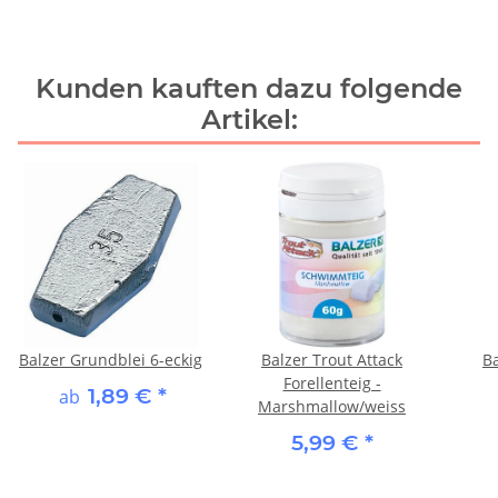
Kunden kauften dazu folgende
Artikel:
Balzer Grundblei 6-eckig
Balzer Trout Attack
Ba
Forellenteig -
1,89 €
*
ab
Marshmallow/weiss
5,99 €
*