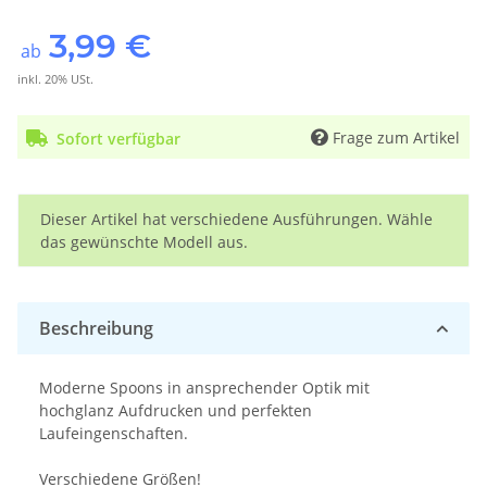
3,99 €
ab
inkl. 20% USt.
Frage zum Artikel
Sofort verfügbar
x
Dieser Artikel hat verschiedene Ausführungen. Wähle
das gewünschte Modell aus.
Beschreibung
Moderne Spoons in ansprechender Optik mit
hochglanz Aufdrucken und perfekten
Laufeingenschaften.
Verschiedene Größen!