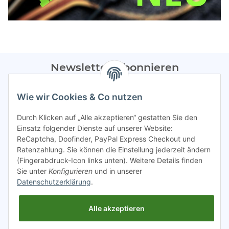
Newsletter Abonnieren
Bitte sendet mir entsprechend eurer
Datenschutzerklärung
Wie wir Cookies & Co nutzen
regelmäßig Infos zu euren Aktionen per E-Mail zu.
Durch Klicken auf „Alle akzeptieren“ gestatten Sie den
Abonnieren
Einsatz folgender Dienste auf unserer Website:
ReCaptcha, Doofinder, PayPal Express Checkout und
Spamschutz aktiv
Ratenzahlung. Sie können die Einstellung jederzeit ändern
(Fingerabdruck-Icon links unten). Weitere Details finden
Sie unter
Konfigurieren
und in unserer
Gesetzliche Informationen
Datenschutzerklärung
.
Alle akzeptieren
INFO