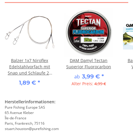
Balzer 1x7 Niroflex
DAM Damyl Tectan
Ba
Edelstahlvorfach mit
Superior Fluorocarbon
Snap und Schlaufe 20
3,99 €
*
ab
cm
1,89 €
*
Alter Preis:
4,99 €
Herstellerinformationen:
Pure Fishing Europe SAS
65 Avenue Kleber
Île-de-France
Paris, Frankreich, 75116
stuart.houston@purefishing.com