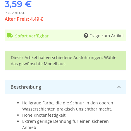
3,59 €
inkl. 20% USt.
Alter Preis: 4,49 €
Frage zum Artikel
Sofort verfügbar
x
Dieser Artikel hat verschiedene Ausführungen. Wähle
das gewünschte Modell aus.
Beschreibung
Hellgraue Farbe, die die Schnur in den oberen
Wasserschichten praktisch unsichtbar macht.
Hohe Knotenfestigkeit
Extrem geringe Dehnung für einen sicheren
Anhieb