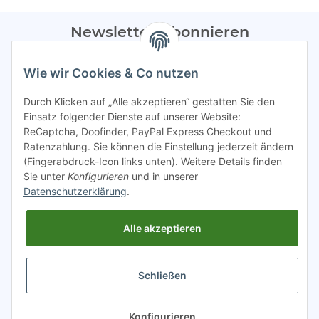
Newsletter Abonnieren
Bitte sendet mir entsprechend eurer
Datenschutzerklärung
Wie wir Cookies & Co nutzen
regelmäßig Infos zu euren Aktionen per E-Mail zu.
Durch Klicken auf „Alle akzeptieren“ gestatten Sie den
Abonnieren
Einsatz folgender Dienste auf unserer Website:
ReCaptcha, Doofinder, PayPal Express Checkout und
Spamschutz aktiv
Ratenzahlung. Sie können die Einstellung jederzeit ändern
(Fingerabdruck-Icon links unten). Weitere Details finden
Sie unter
Konfigurieren
und in unserer
Gesetzliche Informationen
Datenschutzerklärung
.
Alle akzeptieren
INFO
Schließen
* Alle Preise inkl. gesetzlicher USt.
Konfigurieren