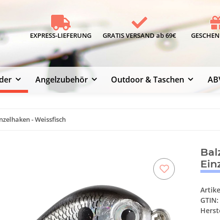
EXPRESS-LIEFERUNG
GRATIS VERSAND ab 69€
GESCHENK
der
Angelzubehör
Outdoor & Taschen
AB
nzelhaken - Weissfisch
Bal
Ein
Artik
GTIN:
Herste