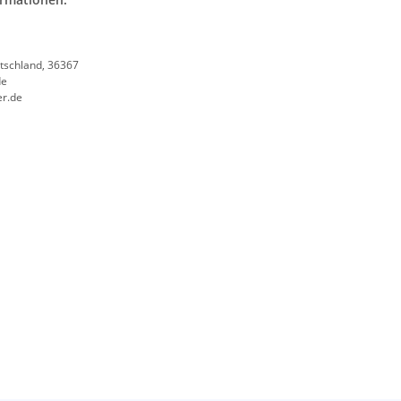
tschland, 36367
de
er.de