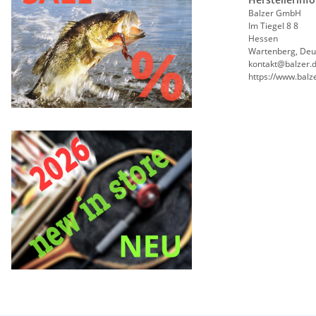
Balzer GmbH
Im Tiegel 8 8
Hessen
Wartenberg, Deu
kontakt@balzer.
https://www.balz