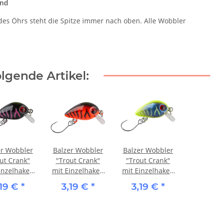
end
 des Öhrs steht die Spitze immer nach oben. Alle Wobbler
lgende Artikel:
er Wobbler
Balzer Wobbler
Balzer Wobbler
ut Crank"
"Trout Crank"
"Trout Crank"
inzelhaken
mit Einzelhaken
mit Einzelhaken
Schwarz
- Rot
- Gelb-Blau
,19 €
*
3,19 €
*
3,19 €
*