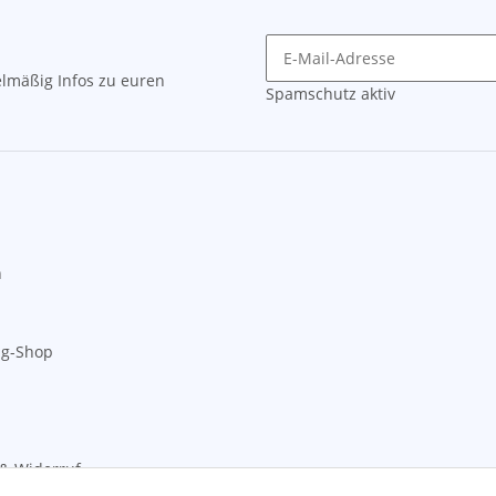
lmäßig Infos zu euren
Spamschutz aktiv
n
ng-Shop
& Widerruf