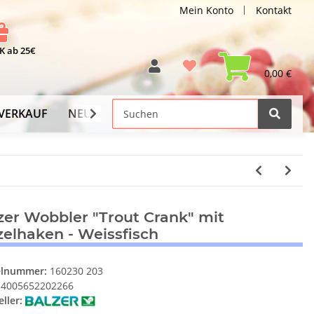
Mein Konto
Kontakt
 ab 25€
0,00 €
VERKAUF
NEU
Versand-Info
zer Wobbler "Trout Crank" mit
zelhaken - Weissfisch
elnummer:
160230 203
4005652202266
ller: