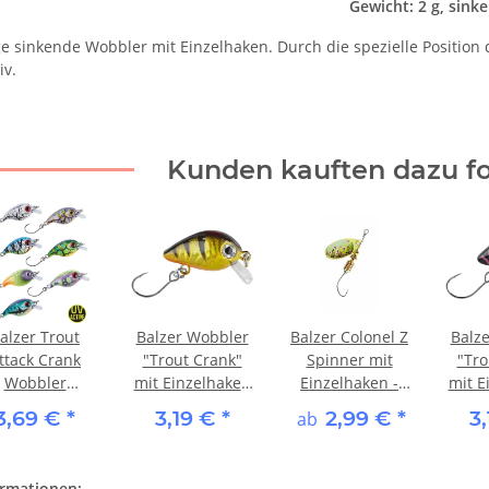
Gewicht: 2 g, sink
ge sinkende Wobbler mit Einzelhaken. Durch die spezielle Position
iv.
Kunden kauften dazu fo
alzer Trout
Balzer Wobbler
Balzer Colonel Z
Balz
ttack Crank
"Trout Crank"
Spinner mit
"Tro
Wobbler
mit Einzelhaken
Einzelhaken -
mit E
"Thunder"
- Barsch
Bachforelle
- 
3,69 €
*
3,19 €
*
2,99 €
*
3
ab
ormationen: