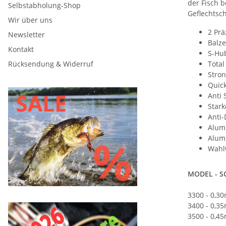
der Fisch 
Selbstabholung-Shop
Geflechtsc
Wir über uns
2 Prä
Newsletter
Balze
Kontakt
S-Hu
Total
Rücksendung & Widerruf
Stron
Quick
Anti 
Stark
Anti-
Alum
Alum
Wahl
MODEL - S
3300 - 0,3
3400 - 0,3
3500 - 0,4