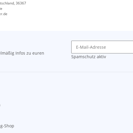
tschland, 36367
de
er.de
lmäßig Infos zu euren
Spamschutz aktiv
n
ng-Shop