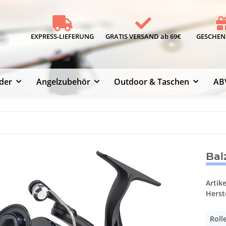
EXPRESS-LIEFERUNG
GRATIS VERSAND ab 69€
GESCHENK
der
Angelzubehör
Outdoor & Taschen
AB
Bal
Artik
Herste
Roll