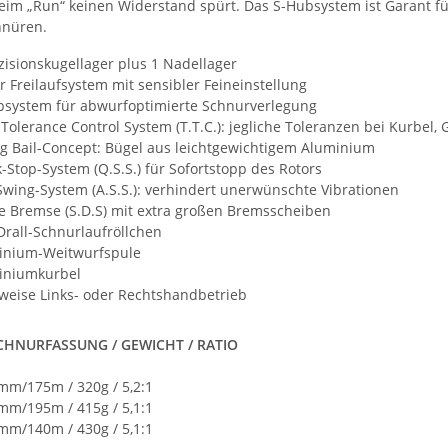
beim „Run“ keinen Widerstand spürt. Das S-Hubsystem ist Garant f
hnüren.
zisionskugellager plus 1 Nadellager
r Freilaufsystem mit sensibler Feineinstellung
bsystem für abwurfoptimierte Schnurverlegung
 Tolerance Control System (T.T.C.): jegliche Toleranzen bei Kurbe
g Bail-Concept: Bügel aus leichtgewichtigem Aluminium
-Stop-System (Q.S.S.) für Sofortstopp des Rotors
Swing-System (A.S.S.): verhindert unerwünschte Vibrationen
e Bremse (S.D.S) mit extra großen Bremsscheiben
Drall-Schnurlaufröllchen
inium-Weitwurfspule
iniumkurbel
weise Links- oder Rechtshandbetrieb
CHNURFASSUNG / GEWICHT / RATIO
0mm/175m / 320g / 5,2:1
5mm/195m / 415g / 5,1:1
5mm/140m / 430g / 5,1:1