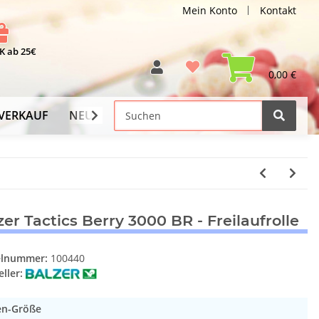
Mein Konto
Kontakt
 ab 25€
0,00 €
VERKAUF
NEU
Versand-Info
zer Tactics Berry 3000 BR - Freilaufrolle
elnummer:
100440
ller:
en-Größe