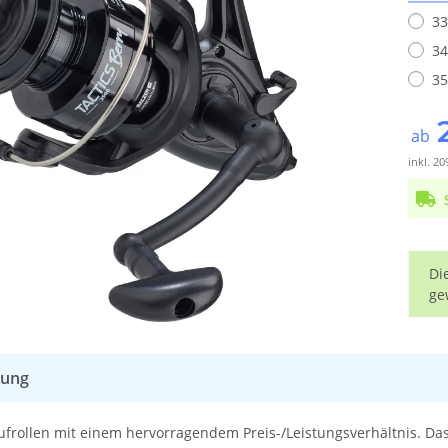
33
34
35
ab
inkl. 20
x
Di
ge
bung
aufrollen mit einem hervorragendem Preis-/Leistungsverhältnis. Das 