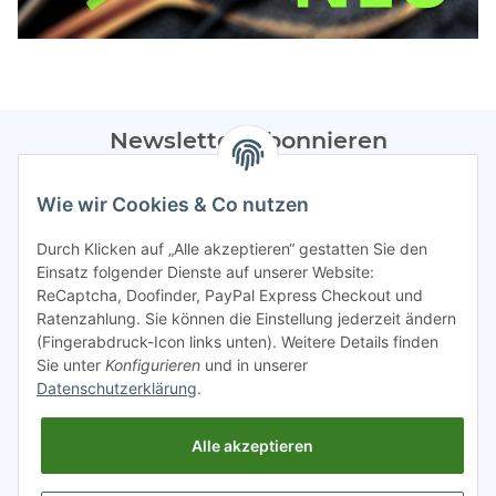
Newsletter Abonnieren
Bitte sendet mir entsprechend eurer
Datenschutzerklärung
Wie wir Cookies & Co nutzen
regelmäßig Infos zu euren Aktionen per E-Mail zu.
Durch Klicken auf „Alle akzeptieren“ gestatten Sie den
Abonnieren
Einsatz folgender Dienste auf unserer Website:
ReCaptcha, Doofinder, PayPal Express Checkout und
Spamschutz aktiv
Ratenzahlung. Sie können die Einstellung jederzeit ändern
(Fingerabdruck-Icon links unten). Weitere Details finden
Sie unter
Konfigurieren
und in unserer
Gesetzliche Informationen
Datenschutzerklärung
.
Alle akzeptieren
INFO