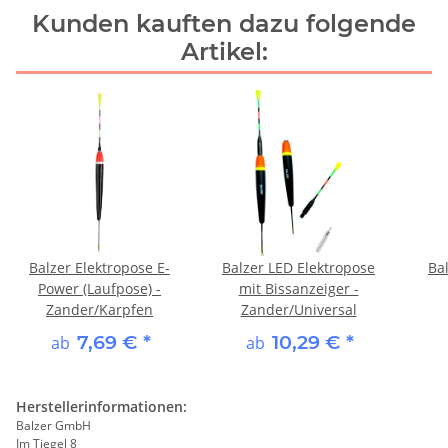
Kunden kauften dazu folgende
Artikel:
Balzer Elektropose E-
Balzer LED Elektropose
Ba
Power (Laufpose) -
mit Bissanzeiger -
Zander/Karpfen
Zander/Universal
7,69 €
*
10,29 €
*
ab
ab
Herstellerinformationen:
Balzer GmbH
Im Tiegel 8