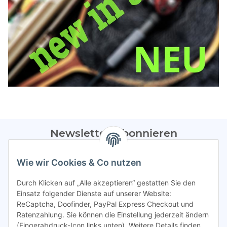
Newsletter Abonnieren
Bitte sendet mir entsprechend eurer
Datenschutzerklärung
Wie wir Cookies & Co nutzen
regelmäßig Infos zu euren Aktionen per E-Mail zu.
Durch Klicken auf „Alle akzeptieren“ gestatten Sie den
Abonnieren
Einsatz folgender Dienste auf unserer Website:
ReCaptcha, Doofinder, PayPal Express Checkout und
Spamschutz aktiv
Ratenzahlung. Sie können die Einstellung jederzeit ändern
(Fingerabdruck-Icon links unten). Weitere Details finden