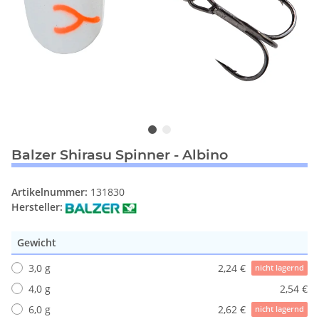
Balzer Shirasu Spinner - Albino
Artikelnummer:
131830
Hersteller:
Gewicht
3,0 g
2,24 €
nicht lagernd
4,0 g
2,54 €
6,0 g
2,62 €
nicht lagernd