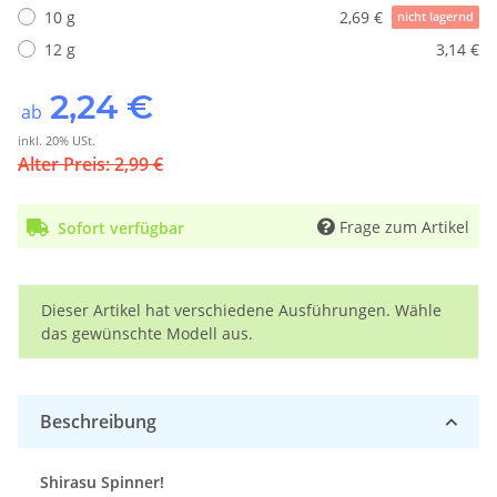
10 g
2,69 €
nicht lagernd
12 g
3,14 €
2,24 €
ab
inkl. 20% USt.
Alter Preis: 2,99 €
Frage zum Artikel
Sofort verfügbar
x
Dieser Artikel hat verschiedene Ausführungen. Wähle
das gewünschte Modell aus.
Beschreibung
Shirasu Spinner!