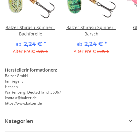
Balzer Shirasu Spinner -
Balzer Shirasu Spinner -
G
Bachforelle
Barsch
2,24 €
*
2,24 €
*
ab
ab
Alter Preis:
2,99 €
Alter Preis:
2,99 €
Herstellerinformationen:
Balzer GmbH
Im Tiegel 8
Hessen
Wartenberg, Deutschland, 36367
kontakt@balzer.de
https://www.balzer.de
Kategorien