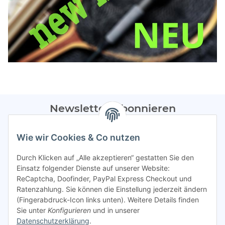
Newsletter Abonnieren
Bitte sendet mir entsprechend eurer
Datenschutzerklärung
Wie wir Cookies & Co nutzen
regelmäßig Infos zu euren Aktionen per E-Mail zu.
Durch Klicken auf „Alle akzeptieren“ gestatten Sie den
Abonnieren
Einsatz folgender Dienste auf unserer Website:
ReCaptcha, Doofinder, PayPal Express Checkout und
Spamschutz aktiv
Ratenzahlung. Sie können die Einstellung jederzeit ändern
(Fingerabdruck-Icon links unten). Weitere Details finden
Sie unter
Konfigurieren
und in unserer
Gesetzliche Informationen
Datenschutzerklärung
.