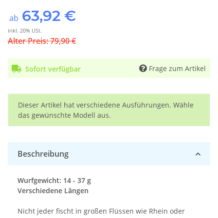
63,92 €
ab
inkl. 20% USt.
Alter Preis: 79,90 €
Frage zum Artikel
Sofort verfügbar
x
Dieser Artikel hat verschiedene Ausführungen. Wähle
das gewünschte Modell aus.
Beschreibung
Wurfgewicht: 14 - 37 g
Verschiedene Längen
Nicht jeder fischt in großen Flüssen wie Rhein oder