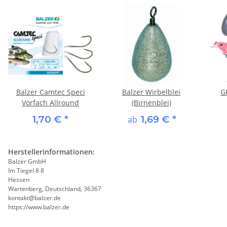
Balzer Camtec Speci
Balzer Wirbelblei
G
Vorfach Allround
(Birnenblei)
1,70 €
*
1,69 €
*
ab
Herstellerinformationen:
Balzer GmbH
Im Tiegel 8 8
Hessen
Wartenberg, Deutschland, 36367
kontakt@balzer.de
https://www.balzer.de