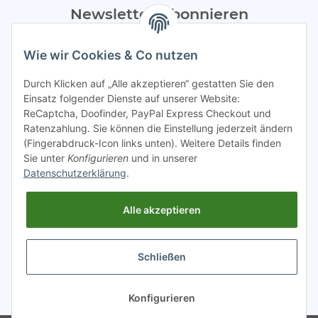
Newsletter Abonnieren
Bitte sendet mir entsprechend eurer
Datenschutzerklärung
Wie wir Cookies & Co nutzen
regelmäßig Infos zu euren Aktionen per E-Mail zu.
Durch Klicken auf „Alle akzeptieren“ gestatten Sie den
Abonnieren
Einsatz folgender Dienste auf unserer Website:
ReCaptcha, Doofinder, PayPal Express Checkout und
Spamschutz aktiv
Ratenzahlung. Sie können die Einstellung jederzeit ändern
(Fingerabdruck-Icon links unten). Weitere Details finden
Sie unter
Konfigurieren
und in unserer
Gesetzliche Informationen
Datenschutzerklärung
.
Alle akzeptieren
INFO
Schließen
* Alle Preise inkl. gesetzlicher USt.
Konfigurieren