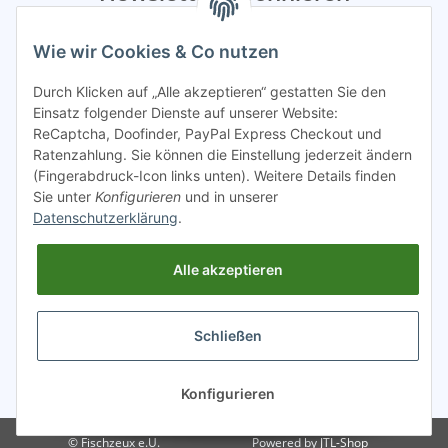
Bitte sendet mir entsprechend eurer
Datenschutzerklärung
Wie wir Cookies & Co nutzen
regelmäßig Infos zu euren Aktionen per E-Mail zu.
Durch Klicken auf „Alle akzeptieren“ gestatten Sie den
Abonnieren
Einsatz folgender Dienste auf unserer Website:
ReCaptcha, Doofinder, PayPal Express Checkout und
Spamschutz aktiv
Ratenzahlung. Sie können die Einstellung jederzeit ändern
(Fingerabdruck-Icon links unten). Weitere Details finden
Sie unter
Konfigurieren
und in unserer
Gesetzliche Informationen
Datenschutzerklärung
.
Alle akzeptieren
INFO
Schließen
* Alle Preise inkl. gesetzlicher USt.
Konfigurieren
© Fischzeux e.U.
Powered by
JTL-Shop