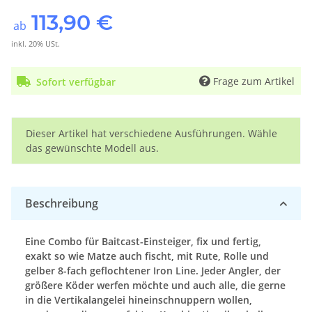
113,90 €
ab
inkl. 20% USt.
Frage zum Artikel
Sofort verfügbar
x
Dieser Artikel hat verschiedene Ausführungen. Wähle
das gewünschte Modell aus.
Beschreibung
Eine Combo für Baitcast-Einsteiger, fix und fertig,
exakt so wie Matze auch fischt, mit Rute, Rolle und
gelber 8-fach geflochtener Iron Line. Jeder Angler, der
größere Köder werfen möchte und auch alle, die gerne
in die Vertikalangelei hineinschnuppern wollen,