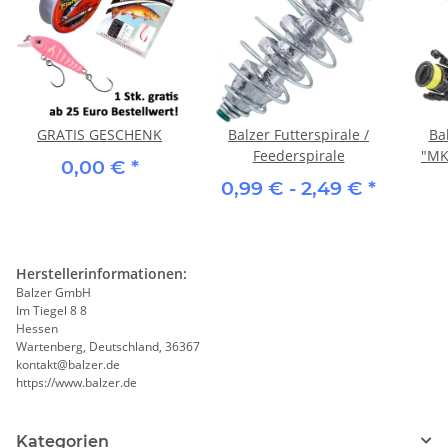
GRATIS GESCHENK
Balzer Futterspirale /
Ba
Feederspirale
"MK
0,00 €
*
0,99 € -
2,49 €
*
Herstellerinformationen:
Balzer GmbH
Im Tiegel 8 8
Hessen
Wartenberg, Deutschland, 36367
kontakt@balzer.de
https://www.balzer.de
Kategorien