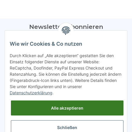
Newsletter Abonnieren
Bitte sendet mir entsprechend eurer
Datenschutzerklärung
Wie wir Cookies & Co nutzen
regelmäßig Infos zu euren Aktionen per E-Mail zu.
Durch Klicken auf „Alle akzeptieren“ gestatten Sie den
Abonnieren
Einsatz folgender Dienste auf unserer Website:
ReCaptcha, Doofinder, PayPal Express Checkout und
Spamschutz aktiv
Ratenzahlung. Sie können die Einstellung jederzeit ändern
(Fingerabdruck-Icon links unten). Weitere Details finden
Sie unter
Konfigurieren
und in unserer
Gesetzliche Informationen
Datenschutzerklärung
.
Alle akzeptieren
INFO
Schließen