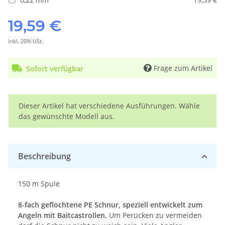
19,59 €
inkl. 20% USt.
Frage zum Artikel
Sofort verfügbar
x
Dieser Artikel hat verschiedene Ausführungen. Wähle
das gewünschte Modell aus.
Beschreibung
150 m Spule
8-fach geflochtene PE Schnur, speziell entwickelt zum
Angeln mit Baitcastrollen.
Um Perücken zu vermeiden