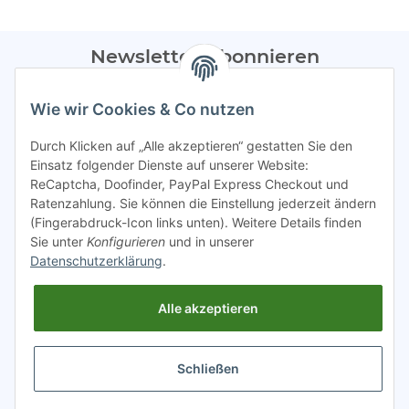
Newsletter Abonnieren
Bitte sendet mir entsprechend eurer
Datenschutzerklärung
Wie wir Cookies & Co nutzen
regelmäßig Infos zu euren Aktionen per E-Mail zu.
Durch Klicken auf „Alle akzeptieren“ gestatten Sie den
Abonnieren
Einsatz folgender Dienste auf unserer Website:
ReCaptcha, Doofinder, PayPal Express Checkout und
Spamschutz aktiv
Ratenzahlung. Sie können die Einstellung jederzeit ändern
(Fingerabdruck-Icon links unten). Weitere Details finden
Sie unter
Konfigurieren
und in unserer
Gesetzliche Informationen
Datenschutzerklärung
.
Alle akzeptieren
INFO
Schließen