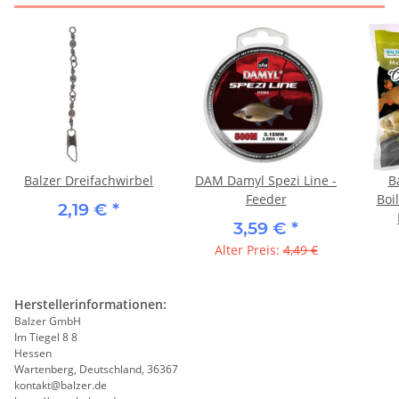
Balzer Dreifachwirbel
DAM Damyl Spezi Line -
B
Feeder
Boi
2,19 €
*
3,59 €
*
Alter Preis:
4,49 €
Herstellerinformationen:
Balzer GmbH
Im Tiegel 8 8
Hessen
Wartenberg, Deutschland, 36367
kontakt@balzer.de