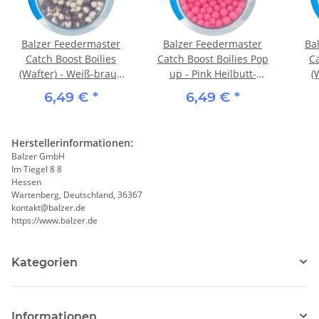
Balzer Feedermaster
Balzer Feedermaster
Ba
Catch Boost Boilies
Catch Boost Boilies Pop
Ca
(Wafter) - Weiß-braun
up - Pink Heilbutt-
(
Cookies/Cream
Tintenfisch
6,49 €
*
6,49 €
*
Herstellerinformationen:
Balzer GmbH
Im Tiegel 8 8
Hessen
Wartenberg, Deutschland, 36367
kontakt@balzer.de
https://www.balzer.de
Kategorien
Informationen