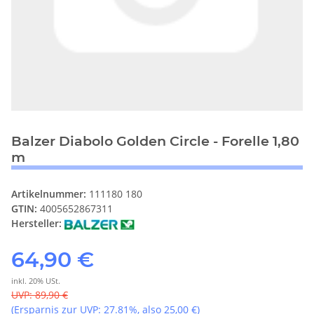
Balzer Diabolo Golden Circle - Forelle 1,80
m
Artikelnummer:
111180 180
GTIN:
4005652867311
Hersteller:
64,90 €
inkl. 20% USt.
UVP
:
89,90 €
(Ersparnis zur UVP:
27.81%
, also
25,00 €
)