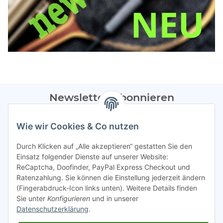
Newsletter Abonnieren
Bitte sendet mir entsprechend eurer
Datenschutzerklärung
Wie wir Cookies & Co nutzen
regelmäßig Infos zu euren Aktionen per E-Mail zu.
Durch Klicken auf „Alle akzeptieren“ gestatten Sie den
Abonnieren
Einsatz folgender Dienste auf unserer Website:
ReCaptcha, Doofinder, PayPal Express Checkout und
Spamschutz aktiv
Ratenzahlung. Sie können die Einstellung jederzeit ändern
(Fingerabdruck-Icon links unten). Weitere Details finden
Sie unter
Konfigurieren
und in unserer
Gesetzliche Informationen
Datenschutzerklärung
.