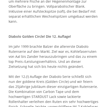
um mehrere Fische an der Hegenenmontage zur
Oberfläche zu bringen. Vollparabolischer Blank.
Inklusive einer Aufsteckspitze (soft), die bei Bedarf mit
separat erhältlichen Wechselspitzen umgebaut werden
kann.
Diabolo Golden Circle! Die 12. Auflage!
Im Jahr 1999 brachte Balzer die allererste Diabolo
Rutenserie auf den Markt. Ziel war es, Kohlefaserruten
von Aal bis Zander herauszubringen und das zu einem
top Preis-/Leistungsverhältnis. Und an dieser
Zielsetzung hat sich bis heute nichts geändert.
Mit der 12.(!) Auflage der Diabolo Serie schließt sich
nun der goldene Kreis (Golden Circle) und wir feiern
das 25jährige Jubiläum dieser einzigartigen Rutenserie.
Die Kombination von Carbon Tape und dem
hochwertigen STARDUST Lack sowie lackierte
Rollenhalter verleihen den Ruten ein sehr hochwertiges
Finish. Schnelle, leichte, ungeschliffene IM-7 Kohlefaser