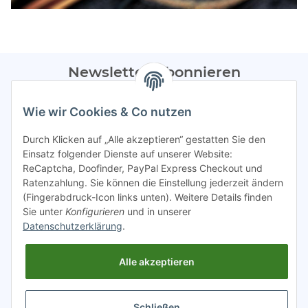
Newsletter Abonnieren
Bitte sendet mir entsprechend eurer
Datenschutzerklärung
Wie wir Cookies & Co nutzen
regelmäßig Infos zu euren Aktionen per E-Mail zu.
Durch Klicken auf „Alle akzeptieren“ gestatten Sie den
Abonnieren
Einsatz folgender Dienste auf unserer Website:
ReCaptcha, Doofinder, PayPal Express Checkout und
Spamschutz aktiv
Ratenzahlung. Sie können die Einstellung jederzeit ändern
(Fingerabdruck-Icon links unten). Weitere Details finden
Sie unter
Konfigurieren
und in unserer
Gesetzliche Informationen
Datenschutzerklärung
.
Alle akzeptieren
INFO
Schließen