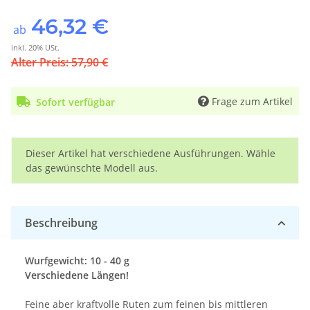
46,32 €
ab
inkl. 20% USt.
Alter Preis: 57,90 €
Frage zum Artikel
Sofort verfügbar
x
Dieser Artikel hat verschiedene Ausführungen. Wähle
das gewünschte Modell aus.
Beschreibung
Wurfgewicht: 10 - 40 g
Verschiedene Längen!
Feine aber kraftvolle Ruten zum feinen bis mittleren