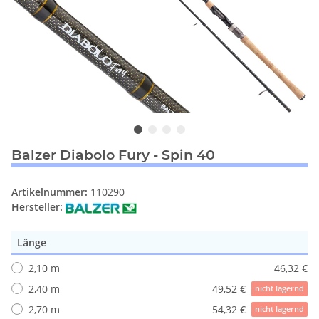
Balzer Diabolo Fury - Spin 40
Artikelnummer:
110290
Hersteller:
Länge
2,10 m
46,32 €
2,40 m
49,52 €
nicht lagernd
2,70 m
54,32 €
nicht lagernd