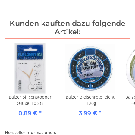
Kunden kauften dazu folgende
Artikel:
Balzer Siliconstopper
Balzer Bleischrote leicht
Balz
Deluxe, 10 Stk.
- 120g
He
0,89 €
*
3,99 €
*
Herstellerinformationen: