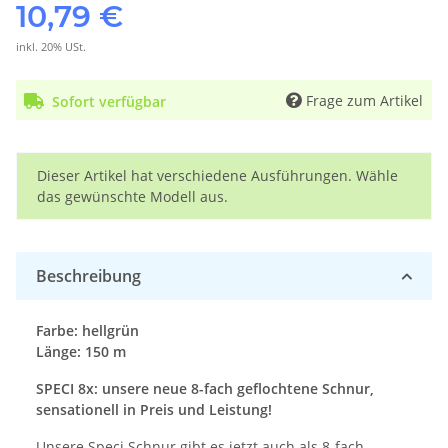
10,79 €
inkl. 20% USt.
Frage zum Artikel
Sofort verfügbar
x
Dieser Artikel hat verschiedene Ausführungen. Wähle
das gewünschte Modell aus.
Beschreibung
Farbe: hellgrün
Länge: 150 m
SPECI 8x: unsere neue 8-fach geflochtene Schnur,
sensationell in Preis und Leistung!
Unsere Speci Schnur gibt es jetzt auch als 8-fach