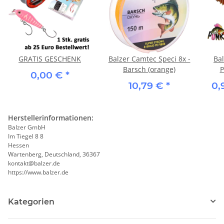
GRATIS GESCHENK
Balzer Camtec Speci 8x -
Bal
Barsch (orange)
P
0,00 €
*
10,79 €
*
0,
Herstellerinformationen:
Balzer GmbH
Im Tiegel 8 8
Hessen
Wartenberg, Deutschland, 36367
kontakt@balzer.de
https://www.balzer.de
Kategorien