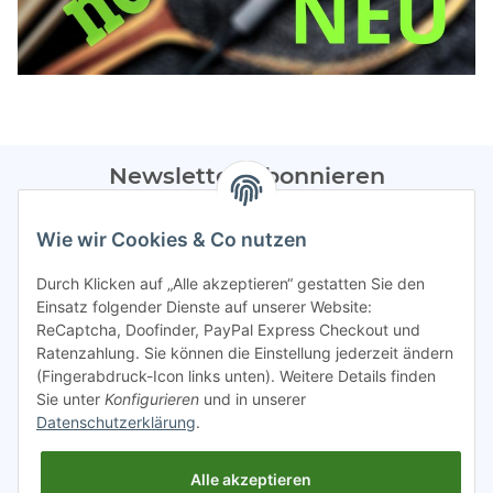
Newsletter Abonnieren
Bitte sendet mir entsprechend eurer
Datenschutzerklärung
Wie wir Cookies & Co nutzen
regelmäßig Infos zu euren Aktionen per E-Mail zu.
Durch Klicken auf „Alle akzeptieren“ gestatten Sie den
Abonnieren
Einsatz folgender Dienste auf unserer Website:
ReCaptcha, Doofinder, PayPal Express Checkout und
Spamschutz aktiv
Ratenzahlung. Sie können die Einstellung jederzeit ändern
(Fingerabdruck-Icon links unten). Weitere Details finden
Sie unter
Konfigurieren
und in unserer
Gesetzliche Informationen
Datenschutzerklärung
.
Alle akzeptieren
INFO