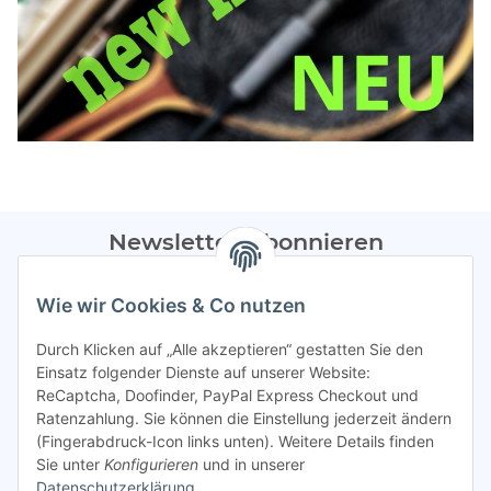
Newsletter Abonnieren
Bitte sendet mir entsprechend eurer
Datenschutzerklärung
Wie wir Cookies & Co nutzen
regelmäßig Infos zu euren Aktionen per E-Mail zu.
Durch Klicken auf „Alle akzeptieren“ gestatten Sie den
Abonnieren
Einsatz folgender Dienste auf unserer Website:
ReCaptcha, Doofinder, PayPal Express Checkout und
Spamschutz aktiv
Ratenzahlung. Sie können die Einstellung jederzeit ändern
(Fingerabdruck-Icon links unten). Weitere Details finden
Sie unter
Konfigurieren
und in unserer
Gesetzliche Informationen
Datenschutzerklärung
.