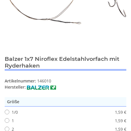
Balzer 1x7 Niroflex Edelstahlvorfach mit
Ryderhaken
Artikelnummer:
146010
Hersteller:
Größe
1/0
1,59 €
1
1,59 €
2
1,59 €