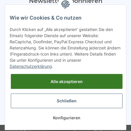
Newsletter Abonnieren
Bitte sendet mir entsprechend eurer
Datenschutzerklärung
Wie wir Cookies & Co nutzen
regelmäßig Infos zu euren Aktionen per E-Mail zu.
Durch Klicken auf „Alle akzeptieren“ gestatten Sie den
Abonnieren
Einsatz folgender Dienste auf unserer Website:
ReCaptcha, Doofinder, PayPal Express Checkout und
Spamschutz aktiv
Ratenzahlung. Sie können die Einstellung jederzeit ändern
(Fingerabdruck-Icon links unten). Weitere Details finden
Sie unter
Konfigurieren
und in unserer
Gesetzliche Informationen
Datenschutzerklärung
.
Alle akzeptieren
INFO
Schließen
* Alle Preise inkl. gesetzlicher USt.
Konfigurieren