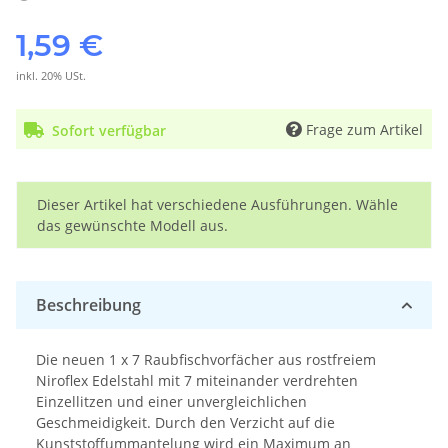
1,59 €
inkl. 20% USt.
Frage zum Artikel
Sofort verfügbar
x
Dieser Artikel hat verschiedene Ausführungen. Wähle
das gewünschte Modell aus.
Beschreibung
Die neuen 1 x 7 Raubfischvorfächer aus rostfreiem
Niroflex Edelstahl mit 7 miteinander verdrehten
Einzellitzen und einer unvergleichlichen
Geschmeidigkeit. Durch den Verzicht auf die
Kunststoffummantelung wird ein Maximum an