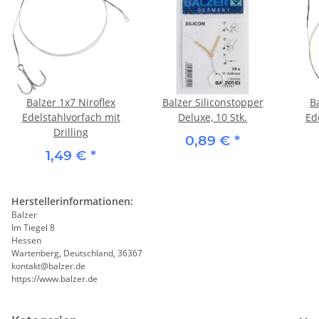
Balzer 1x7 Niroflex
Balzer Siliconstopper
B
Edelstahlvorfach mit
Deluxe, 10 Stk.
Ed
Drilling
0,89 €
*
1,49 €
*
Herstellerinformationen:
Balzer
Im Tiegel 8
Hessen
Wartenberg, Deutschland, 36367
kontakt@balzer.de
https://www.balzer.de