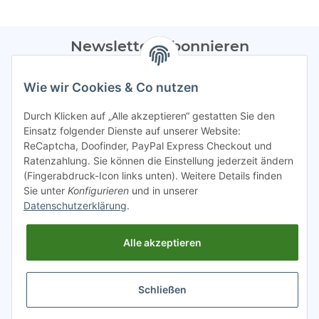
Newsletter Abonnieren
Bitte sendet mir entsprechend eurer
Datenschutzerklärung
Wie wir Cookies & Co nutzen
regelmäßig Infos zu euren Aktionen per E-Mail zu.
Durch Klicken auf „Alle akzeptieren“ gestatten Sie den
Abonnieren
Einsatz folgender Dienste auf unserer Website:
ReCaptcha, Doofinder, PayPal Express Checkout und
Spamschutz aktiv
Ratenzahlung. Sie können die Einstellung jederzeit ändern
(Fingerabdruck-Icon links unten). Weitere Details finden
Sie unter
Konfigurieren
und in unserer
Gesetzliche Informationen
Datenschutzerklärung
.
Alle akzeptieren
INFO
Schließen