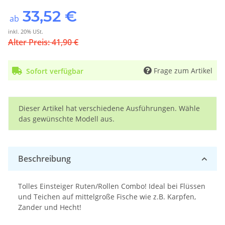
33,52 €
ab
inkl. 20% USt.
Alter Preis: 41,90 €
Frage zum Artikel
Sofort verfügbar
x
Dieser Artikel hat verschiedene Ausführungen. Wähle
das gewünschte Modell aus.
Beschreibung
Tolles Einsteiger Ruten/Rollen Combo! Ideal bei Flüssen
und Teichen auf mittelgroße Fische wie z.B. Karpfen,
Zander und Hecht!